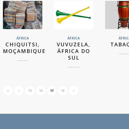
ÁFRICA
ÁFRICA
ÁFRIC
CHIQUITSI,
VUVUZELA,
TABA
MOÇAMBIQUE
ÁFRICA DO
SUL
«
‹
15
16
17
18
›