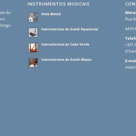
INSTRUMENTOS MUSICAIS
CON
ais do
Mora
Viola Bimbá
com
Rua da
 longo
4415-
Instrumentos da Guiné Equatorial
Telef
Instrumentos de Cabo Verde
+351 
(Cham
Instrumentos da Guiné-Bissau
E-mai
melot