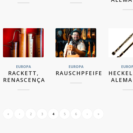
EUROPA
EUROPA
EURO
RACKETT,
RAUSCHPFEIFE
HECKEL
RENASCENÇA
ALEM
«
‹
2
3
4
5
6
›
»