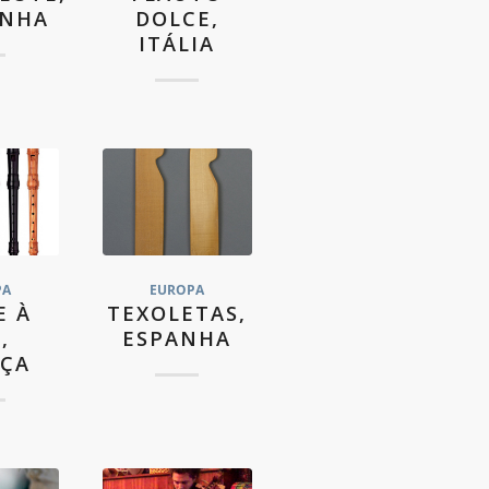
ANHA
DOLCE,
ITÁLIA
PA
EUROPA
E À
TEXOLETAS,
,
ESPANHA
ÇA