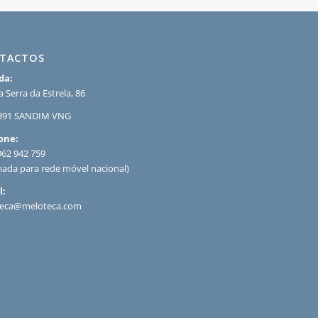
TACTOS
da:
 Serra da Estrela, 86
891 SANDIM VNG
one:
962 942 759
ada para rede móvel nacional)
l:
eca@meloteca.com