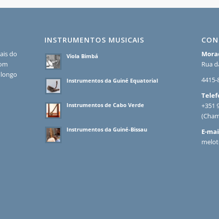
INSTRUMENTOS MUSICAIS
CON
ais do
Mora
Viola Bimbá
com
Rua da
 longo
4415-
Instrumentos da Guiné Equatorial
Telef
Instrumentos de Cabo Verde
+351 
(Cham
Instrumentos da Guiné-Bissau
E-mai
melot