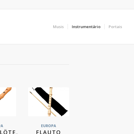
Musis
Instrumentário
Portais
PA
EUROPA
LÖTE,
FLAUTO