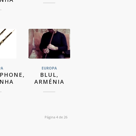
PA
EUROPA
PHONE,
BLUL,
ANHA
ARMÉNIA
Página 4 de 26