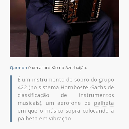
Qarmon
é um acordeão do Azerbaijão.
É um instrumento de sopro do grupo
422 (no sistema Hornbostel-Sachs de
classificação de instrumentos
musicais), um aerofone de
palheta
em que o músico sopra colocando a
palheta
em vibração.