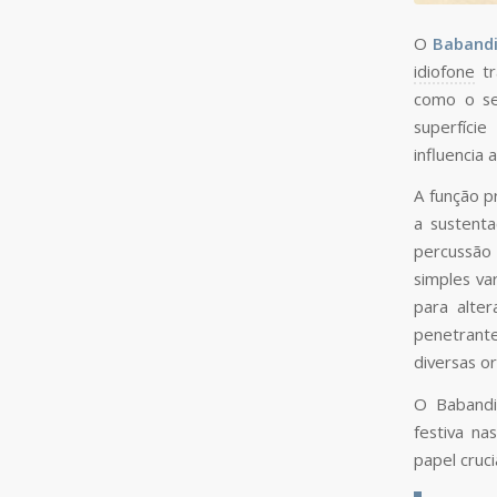
O
Babandi
idiofone
tr
como o se
superfície
influencia 
A função p
a sustent
percussão
simples va
para alte
penetrant
diversas or
O Babandi
festiva na
papel cruci