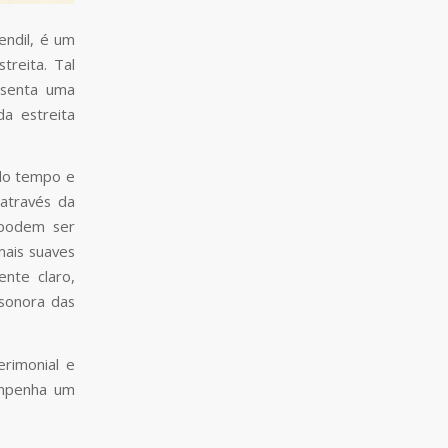
endil, é um
treita. Tal
esenta uma
da estreita
 do tempo e
através da
 podem ser
mais suaves
nte claro,
sonora das
rimonial e
empenha um