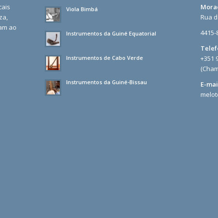
cais
Mora
Viola Bimbá
za,
Rua d
ram ao
4415-
Instrumentos da Guiné Equatorial
Telef
Instrumentos de Cabo Verde
+351 
(Cham
Instrumentos da Guiné-Bissau
E-mai
melo