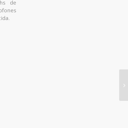
chs de
ofones
ida.