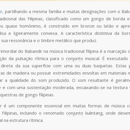
r
, partilhando a mesma família e muitas designações com o Bab
adicional das Filipinas, classificado como um gongo de borda es
u quase homónimo, é construído em bronze ou latão e apr
 lisa e ligeiramente convexa. A característica distintiva da bor
a sua ressonância e o timbre metálico que produz.
rimordial do Babandir na música tradicional filipina é a marcação
ação da pulsação rítmica para o
conjunto
musical. É executado 
 direta da sua superfície com uma ou duas baquetas. Estas
ras de madeira ou possuir extremidades envoltas em materiais 
rar a qualidade do som produzido. O som resultante é geralme
e e com uma sustentação moderada, encaixando-se na textura 
questras de gongo filipinas.
r é um componente essencial em muitas formas de música ce
s Filipinas, incluindo o renomado
conjunto
kulintang, onde des
al na estrutura rítmica.