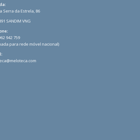
da:
a Serra da Estrela, 86
891 SANDIM VNG
one:
962 942 759
ada para rede móvel nacional)
l:
teca@meloteca.com