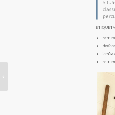
Situ
clas
percu
ETIQUETA
Instrum
Idiofon
Família
Instru
Cununo, Equador