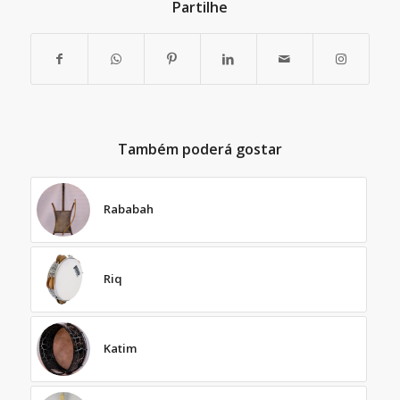
Partilhe
Também poderá gostar
Rababah
Riq
Katim