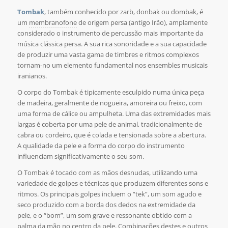
Tombak
, também conhecido por zarb, donbak ou dombak, é
um
membranofone
de origem persa (antigo Irão), amplamente
considerado o instrumento de percussão mais importante da
música clássica persa. A sua rica sonoridade e a sua capacidade
de produzir uma vasta gama de timbres e ritmos complexos
tornam-no um elemento fundamental nos ensembles musicais
iranianos.
O corpo do Tombak é tipicamente esculpido numa única peça
de madeira, geralmente de nogueira, amoreira ou freixo, com
uma forma de cálice ou ampulheta. Uma das extremidades mais
largas é coberta por uma pele de animal, tradicionalmente de
cabra ou cordeiro, que é colada e tensionada sobre a abertura.
A qualidade da pele e a forma do corpo do instrumento
influenciam significativamente o seu som.
O Tombak é tocado com as mãos desnudas, utilizando uma
variedade de golpes e técnicas que produzem diferentes sons e
ritmos. Os principais golpes incluem o “tek”, um som agudo e
seco produzido com a borda dos dedos na extremidade da
pele, e o “bom”, um som grave e ressonante obtido com a
palma da mão no centro da pele. Combinações destes e outros