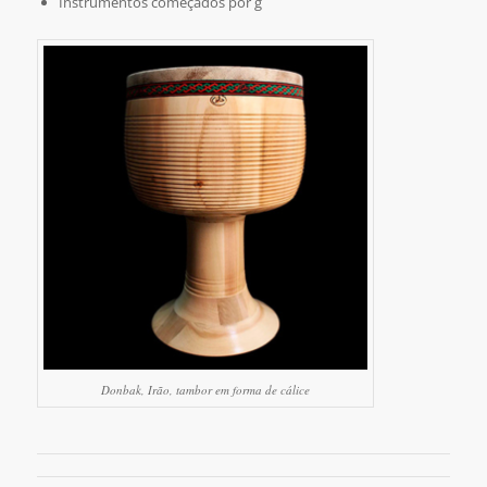
Instrumentos começados por g
Donbak, Irão, tambor em forma de cálice