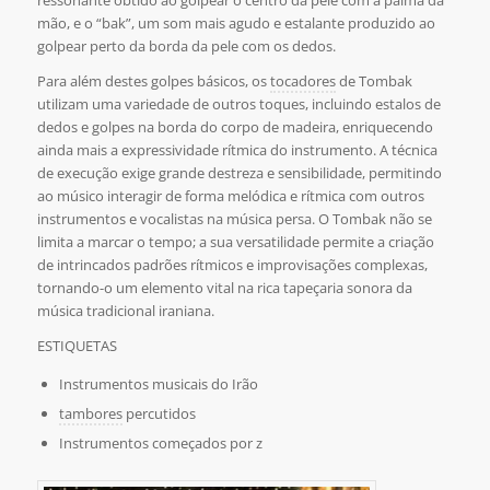
ressonante obtido ao golpear o centro da pele com a palma da
mão, e o “bak”, um som mais agudo e estalante produzido ao
golpear perto da borda da pele com os dedos.
Para além destes golpes básicos, os
tocadores
de Tombak
utilizam uma variedade de outros toques, incluindo estalos de
dedos e golpes na borda do corpo de madeira, enriquecendo
ainda mais a expressividade rítmica do instrumento. A técnica
de execução exige grande destreza e sensibilidade, permitindo
ao músico interagir de forma melódica e rítmica com outros
instrumentos e vocalistas na música persa. O Tombak não se
limita a marcar o tempo; a sua versatilidade permite a criação
de intrincados padrões rítmicos e improvisações complexas,
tornando-o um elemento vital na rica tapeçaria sonora da
música tradicional iraniana.
ESTIQUETAS
Instrumentos musicais do Irão
tambores
percutidos
Instrumentos começados por z