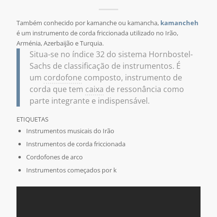
Também conhecido por kamanche ou kamancha,
kamancheh
é um instrumento de corda friccionada utilizado no Irão,
Arménia, Azerbaijão e Turquia.
Situa-se no índice 32 do sistema Hornbostel-
Sachs de classificação de instrumentos. É
um
cordofone
composto, instrumento de
corda que tem
caixa
de ressonância como
parte integrante e indispensável.
ETIQUETAS
Instrumentos musicais do Irão
Instrumentos de corda friccionada
Cordofones de arco
Instrumentos começados por k