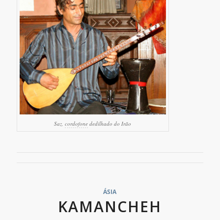
Saz,
cordofone
dedilhado do Irão
ÁSIA
KAMANCHEH